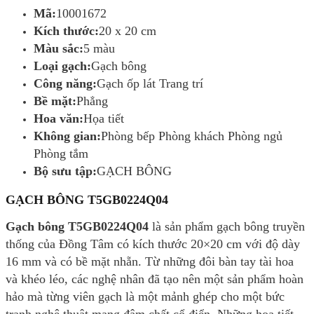
Mã:
10001672
Kích thước:
20 x 20 cm
Màu sắc:
5 màu
Loại gạch:
Gạch bông
Công năng:
Gạch ốp lát Trang trí
Bề mặt:
Phẳng
Hoa văn:
Họa tiết
Không gian:
Phòng bếp Phòng khách Phòng ngủ
Phòng tắm
Bộ sưu tập:
GẠCH BÔNG
GẠCH BÔNG T5GB0224Q04
Gạch bông T5GB0224Q04
là sản phẩm gạch bông truyền
thống của Đồng Tâm có kích thước 20×20 cm với độ dày
16 mm và có bề mặt nhẵn. Từ những đôi bàn tay tài hoa
và khéo léo, các nghệ nhân đã tạo nên một sản phẩm hoàn
hảo mà từng viên gạch là một mảnh ghép cho một bức
tranh nghệ thuật mang đậm chất cổ điển. Những họa tiết