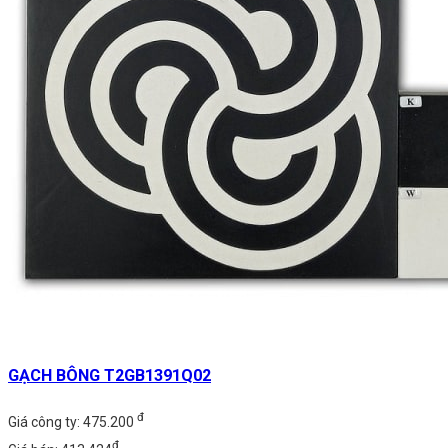
GẠCH BÔNG T2GB1391Q02
đ
Giá công ty: 475.200
đ