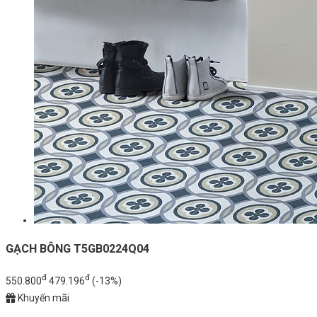
GẠCH BÔNG T5GB0224Q04
đ
đ
550.800
479.196
(-13%)
Khuyến mãi