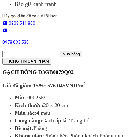
Báo giá cạnh tranh
Hãy gọi điện để có giá tốt hơn
0908 511 800
0978 633 530
Mua hàng
THÔNG TIN SẢN PHẨM
GẠCH BÔNG D3GB0079Q02
2
Giá đã giảm 15%: 576.045VND/m
Mã:
10002559
Kích thước:
20 x 20 cm
Màu sắc:
4 màu
Công năng:
Gạch ốp lát Trang trí
Bề mặt:
Phẳng
Không gian:
Phòng bếp Phòng khách Phòng ngủ