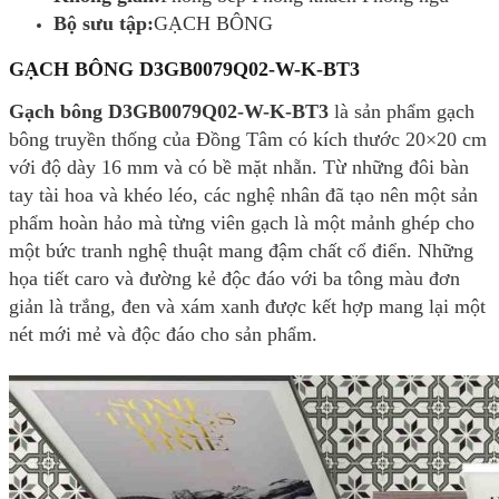
Bộ sưu tập:
GẠCH BÔNG
GẠCH BÔNG D3GB0079Q02-W-K-BT3
Gạch bông D3GB0079Q02-W-K-BT3
là sản phẩm gạch
bông truyền thống của Đồng Tâm có kích thước 20×20 cm
với độ dày 16 mm và có bề mặt nhẵn. Từ những đôi bàn
tay tài hoa và khéo léo, các nghệ nhân đã tạo nên một sản
phẩm hoàn hảo mà từng viên gạch là một mảnh ghép cho
một bức tranh nghệ thuật mang đậm chất cổ điển. Những
họa tiết caro và đường kẻ độc đáo với ba tông màu đơn
giản là trắng, đen và xám xanh được kết hợp mang lại một
nét mới mẻ và độc đáo cho sản phẩm.