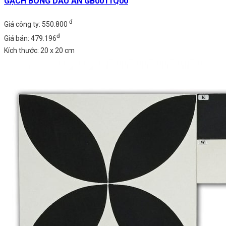
GẠCH BÔNG DẤU ẤN GB0011Q00
đ
Giá công ty: 550.800
đ
Giá bán: 479.196
Kích thước: 20 x 20 cm