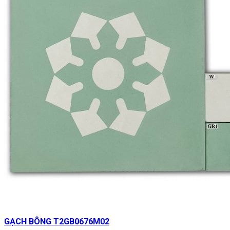
GẠCH BÔNG T2GB0676M02