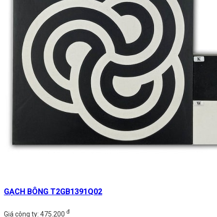
GẠCH BÔNG T2GB1391Q02
đ
Giá công ty: 475.200