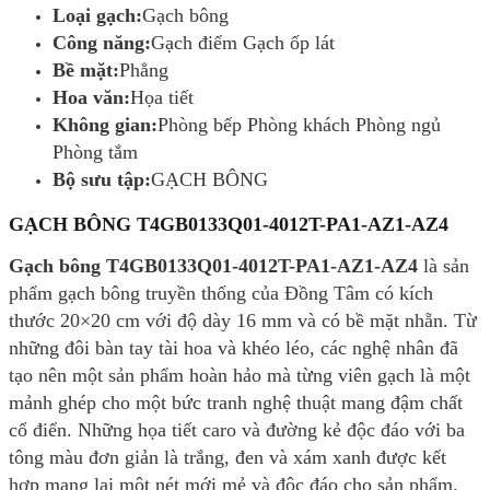
Loại gạch:
Gạch bông
Công năng:
Gạch điểm Gạch ốp lát
Bề mặt:
Phẳng
Hoa văn:
Họa tiết
Không gian:
Phòng bếp Phòng khách Phòng ngủ
Phòng tắm
Bộ sưu tập:
GẠCH BÔNG
GẠCH BÔNG T4GB0133Q01-4012T-PA1-AZ1-AZ4
Gạch bông T4GB0133Q01-4012T-PA1-AZ1-AZ4
là sản
phẩm gạch bông truyền thống của Đồng Tâm có kích
thước 20×20 cm với độ dày 16 mm và có bề mặt nhẵn. Từ
những đôi bàn tay tài hoa và khéo léo, các nghệ nhân đã
tạo nên một sản phẩm hoàn hảo mà từng viên gạch là một
mảnh ghép cho một bức tranh nghệ thuật mang đậm chất
cổ điển. Những họa tiết caro và đường kẻ độc đáo với ba
tông màu đơn giản là trắng, đen và xám xanh được kết
hợp mang lại một nét mới mẻ và độc đáo cho sản phẩm.