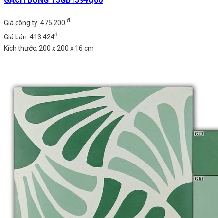
GẠCH BÔNG T3GB1394Q00
đ
Giá công ty: 475.200
đ
Giá bán: 413.424
Kích thước: 200 x 200 x 16 cm