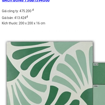
GẠCH BÔNG T3GB1394Q00
đ
Giá công ty: 475.200
đ
Giá bán: 413.424
Kích thước: 200 x 200 x 16 cm