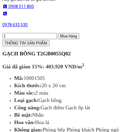
0908 511 800
0978 633 530
Mua hàng
THÔNG TIN SẢN PHẨM
GẠCH BÔNG T2GB0055Q02
2
Giá đã giảm 15%: 403.920 VND/m
Mã:
10001505
Kích thước:
20 x 20 cm
Màu sắc:
2 màu
Loại gạch:
Gạch bông
Công năng:
Gạch điểm Gạch ốp lát
Bề mặt:
Nhẵn
Hoa văn:
Hoa lá
Không gian:
Phòng bếp Phòng khách Phòng ngủ