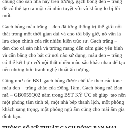
chúng cho sàn nhà hay trên tường, gạch bông đen – trắng
đề có thể tạo ra một cái nhìn tuyệt vời và không lo bị lỗi
mốt.
Gạch bông màu trắng – đen đã từng thống trị thế giới nội
thất trong một thời gian dài và cho tới bây giờ, nó vẫn là
lựa chọn chính của rất nhiều kiến trúc sư. Gạch trắng –
đen cho cả sàn nhà và tường mang đến cảm giác yên bình
và cân bằng cho bất cứ nơi nào sử dụng, màu đen – trắng
có thể kết hợp với nội thất nhiều màu sắc khác nhau để tạo
nên những bức tranh nghệ thuật ấn tượng.
Cũng như các BST gạch bông được chế tác theo các tone
màu đen – trắng khác của Đồng Tâm, Gạch bông mã Ban
mã – GB0055Q02 nằm trong BST KÝ ỨC sẽ giúp tạo nên
một phòng tắm tinh tế, một nhà bếp thanh lịch, một phòng
khách sang trọng, một phòng ngủ ấm cúng cho mái ấm gia
đình bạn.
THÔNG SỐ KỸ THUẬT GẠCH BÔNG BAN MAI