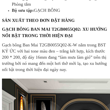
Phòng tắm
Bộ sưu tập:
GẠCH BÔNG
SẢN XUẤT THEO ĐƠN ĐẶT HÀNG
GẠCH BÔNG BAN MAI T2GB0055Q02: XU HƯỚNG
NỔI BẬT TRONG THỜI HIỆN ĐẠI
Gạch bông Ban Mai T2GB0055Q02-K-W nằm trong BST
KÝ ỨC với hai tone màu đen – trắng kết hợp, kích thước
200 * 200, độ dày 16mm đang “làm mưa làm gió” trên thị
trường bởi nó mang đến một hơi thở mới lạ, tạo xu hướng
nổi bật trong thời hiện đại ngày nay.