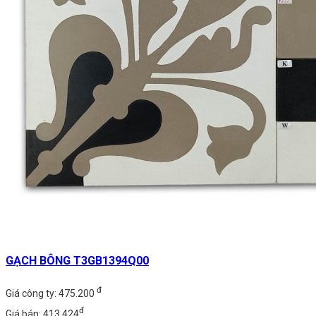
GẠCH BÔNG T3GB1394Q00
đ
Giá công ty: 475.200
đ
Giá bán: 413.424