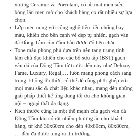
xương Ceramic và Porcelain, có bề mặt men siêu
bóng lẫn men mờ cho khách hàng có rất nhiều sự lựa
chọn.
Lớp men nung với công nghệ tiên tiến chống bay
màu, khiến cho bên cạnh vẻ đẹp tự nhiên, gạch vân
đá Đồng Tâm còn đảm bảo được độ bền chắc.
Tone màu phong phú dựa trên nền tảng trung tính
làm chủ đạo khiến cho các bộ sưu tập (BST) gạch
vân đá của Đồng Tâm từ trước đến nay như Deluxe,
Fame, Luxury, Regal,… luôn mang phong cách sang
trọng, không lỗi thời, có thể dễ dàng phối ghép với
mọi màu sắc & chất liệu khác nhau, mang đến những
giải pháp thiết kế ứng dụng tối ưu cho không gian
nội – ngoại thất đa dạng.
Kích thước cũng là một thế mạnh của gạch vân đá
Đồng Tâm khi có rất nhiều phương án cho khách
hàng, từ khổ 30x60cm cho đến 40x80cm, 80x80cm,
… đều đã được tung ra thị trường.