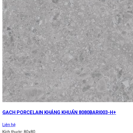
GẠCH PORCELAIN KHÁNG KHUẨN 8080BARI003-H+
Liên hệ
Kích thước: 80x80