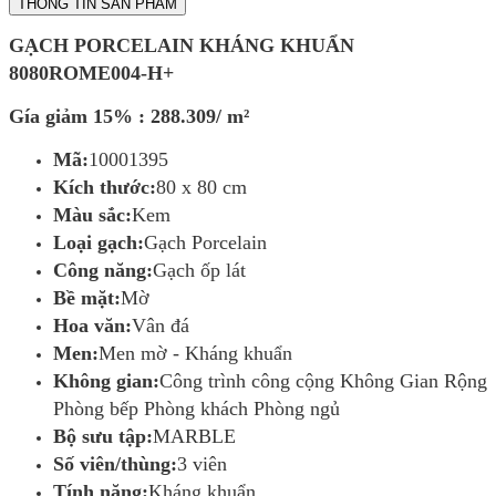
THÔNG TIN SẢN PHẨM
GẠCH PORCELAIN KHÁNG KHUẨN
8080ROME004-H+
Gía giảm 15% : 288.309/ m²
Mã:
10001395
Kích thước:
80 x 80 cm
Màu sắc:
Kem
Loại gạch:
Gạch Porcelain
Công năng:
Gạch ốp lát
Bề mặt:
Mờ
Hoa văn:
Vân đá
Men:
Men mờ - Kháng khuẩn
Không gian:
Công trình công cộng Không Gian Rộng
Phòng bếp Phòng khách Phòng ngủ
Bộ sưu tập:
MARBLE
Số viên/thùng:
3 viên
Tính năng:
Kháng khuẩn