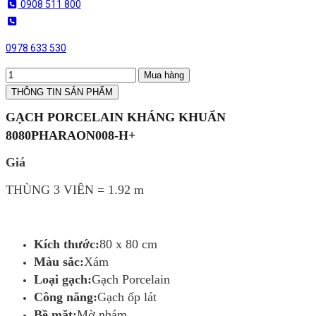
0908 511 800
0978 633 530
Mua hàng
THÔNG TIN SẢN PHẨM
GẠCH PORCELAIN KHÁNG KHUẨN
8080PHARAON008-H+
Giá
THÙNG 3 VIÊN = 1.92 m
Kích thước:
80 x 80 cm
Màu sắc:
Xám
Loại gạch:
Gạch Porcelain
Công năng:
Gạch ốp lát
Bề mặt:
Mờ nhám