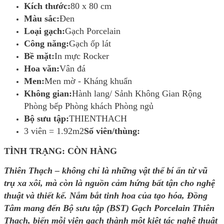
Kích thước:
80 x 80 cm
Màu sắc:
Đen
Loại gạch:
Gạch Porcelain
Công năng:
Gạch ốp lát
Bề mặt:
In mực Rocker
Hoa văn:
Vân đá
Men:
Men mờ - Kháng khuẩn
Không gian:
Hành lang/ Sảnh Không Gian Rộng
Phòng bếp Phòng khách Phòng ngủ
Bộ sưu tập:
THIENTHACH
3 viên = 1.92m2
Số viên/thùng:
TÌNH TRẠNG: CÒN HÀNG
Thiên Thạch – không chỉ là những vật thể bí ẩn từ vũ
trụ xa xôi, mà còn là nguồn cảm hứng bất tận cho nghệ
thuật và thiết kế. Nắm bắt tinh hoa của tạo hóa, Đồng
Tâm mang đến Bộ sưu tập (BST) Gạch Porcelain Thiên
Thạch, biến mỗi viên gạch thành một kiệt tác nghệ thuật