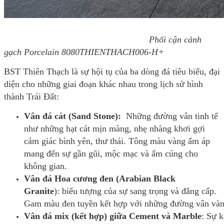
Phối cận cảnh
gạch Porcelain 8080THIENTHACH006-H+
BST Thiên Thạch là sự hội tụ của ba dòng đá tiêu biểu, đại
diện cho những giai đoạn khác nhau trong lịch sử hình
thành Trái Đất:
Vân đá cát (Sand Stone):
Những đường vân tinh tế
như những hạt cát mịn màng, nhẹ nhàng khơi gợi
cảm giác bình yên, thư thái. Tông màu vàng ấm áp
mang đến sự gần gũi, mộc mạc và ấm cúng cho
không gian.
Vân đá Hoa cương đen
(Arabian Black
Granite
): biểu tượng của sự sang trọng và đẳng cấp.
Gam màu đen tuyền kết hợp với những đường vân vàng 
Vân đá mix (kết hợp) giữa Cement và M
arble
: Sự 