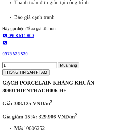
Thanh toán đơn giản tại công trình
Báo giá cạnh tranh
Hãy gọi điện để có giá tốt hơn
0908 511 800
0978 633 530
Mua hàng
THÔNG TIN SẢN PHẨM
GẠCH PORCELAIN KHÁNG KHUẨN
8080THIENTHACH006-H+
2
Giá: 388.125 VND/m
2
Gía giảm 15%: 329.906
VND/m
Mã:
10006252