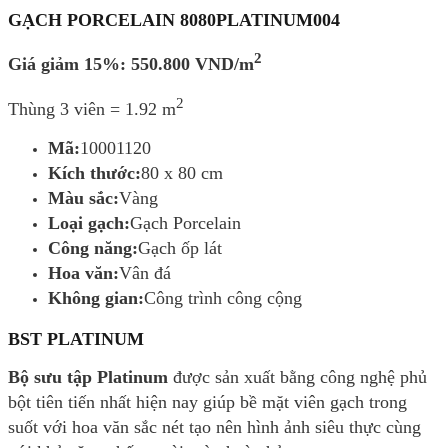
GẠCH PORCELAIN 8080PLATINUM004
2
Giá giảm 15%: 550.800 VND/m
2
Thùng 3 viên = 1.92 m
Mã:
10001120
Kích thước:
80 x 80 cm
Màu sắc:
Vàng
Loại gạch:
Gạch Porcelain
Công năng:
Gạch ốp lát
Hoa văn:
Vân đá
Không gian:
Công trình công cộng
BST PLATINUM
Bộ sưu tập Platinum
được sản xuất bằng công nghệ phủ
bột tiên tiến nhất hiện nay giúp bề mặt viên gạch trong
suốt với hoa văn sắc nét tạo nên hình ảnh siêu thực cùng