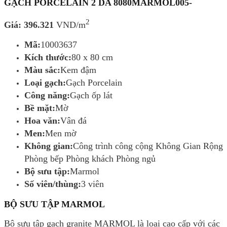
GẠCH PORCELAIN 2 DA 8080MARMOL005-
2
Giá: 396.321
VND/m
Mã:
10003637
Kích thước:
80 x 80 cm
Màu sắc:
Kem đậm
Loại gạch:
Gạch Porcelain
Công năng:
Gạch ốp lát
Bề mặt:
Mờ
Hoa văn:
Vân đá
Men:
Men mờ
Không gian:
Công trình công cộng Không Gian Rộng
Phòng bếp Phòng khách Phòng ngủ
Bộ sưu tập:
Marmol
Số viên/thùng:
3 viên
BỘ SƯU TẬP MARMOL
Bộ sưu tập gạch granite MARMOL là loại cao cấp với các