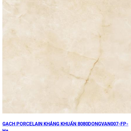
GẠCH PORCELAIN KHÁNG KHUẨN 8080DONGVAN007-FP-
H+