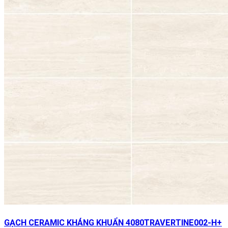
GẠCH CERAMIC KHÁNG KHUẨN 4080TRAVERTINE002-H+