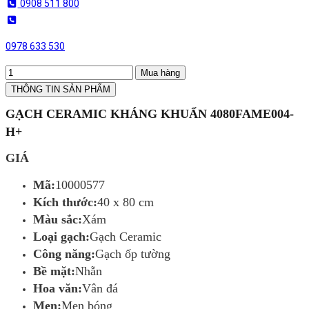
0908 511 800
0978 633 530
Mua hàng
THÔNG TIN SẢN PHẨM
GẠCH CERAMIC KHÁNG KHUẨN 4080FAME004-
H+
GIÁ
Mã:
10000577
Kích thước:
40 x 80 cm
Màu sắc:
Xám
Loại gạch:
Gạch Ceramic
Công năng:
Gạch ốp tường
Bề mặt:
Nhẵn
Hoa văn:
Vân đá
Men:
Men bóng