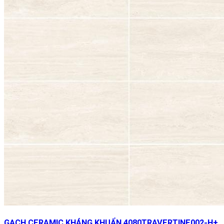
GẠCH CERAMIC KHÁNG KHUẨN 4080TRAVERTINE002-H+