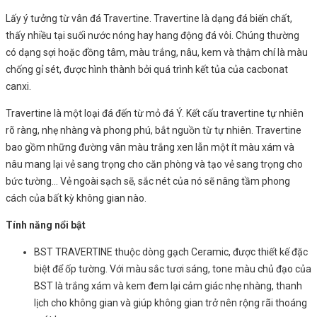
Lấy ý tưởng từ vân đá Travertine. Travertine là dạng đá biến chất,
thấy nhiều tại suối nước nóng hay hang động đá vôi. Chúng thường
có dạng sợi hoặc đồng tâm, màu trắng, nâu, kem và thậm chí là màu
chống gỉ sét, được hình thành bởi quá trình kết tủa của cacbonat
canxi.
Travertine là một loại đá đến từ mỏ đá Ý. Kết cấu travertine tự nhiên
rõ ràng, nhẹ nhàng và phong phú, bắt nguồn từ tự nhiên. Travertine
bao gồm những đường vân màu trắng xen lẫn một ít màu xám và
nâu mang lại vẻ sang trọng cho căn phòng và tạo vẻ sang trọng cho
bức tường… Vẻ ngoài sạch sẽ, sắc nét của nó sẽ nâng tầm phong
cách của bất kỳ không gian nào.
Tính năng nổi bật
BST TRAVERTINE thuộc dòng gạch Ceramic, được thiết kế đặc
biệt để ốp tường. Với màu sắc tươi sáng, tone màu chủ đạo của
BST là trắng xám và kem đem lại cảm giác nhẹ nhàng, thanh
lịch cho không gian và giúp không gian trở nên rộng rãi thoáng