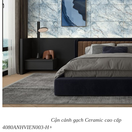
Cận cảnh gạch Ceramic cao cấp
4080ANHVIEN003-H+