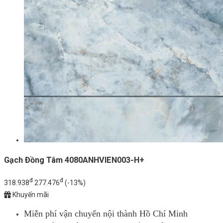
Gạch Đồng Tâm 4080ANHVIEN003-H+
đ
đ
318.938
277.476
(-13%)
Khuyến mãi
Miễn phí vận chuyển nội thành Hồ Chí Minh