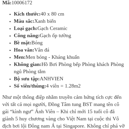
Mã:
10006172
Kích thước:
40 x 80 cm
Màu sắc:
Xanh biển
Loại gạch:
Gạch Ceramic
Công năng:
Gạch ốp tường
Bề mặt:
Bóng
Hoa văn:
Vân đá
Men:
Men bóng - Kháng khuẩn
Không gian:
Hồ Bơi Phòng bếp Phòng khách Phòng
ngủ Phòng tắm
Bộ sưu tập:
ANHVIEN
Số viên/thùng:
4 viên = 1.28m2
Như một thông điệp nhằm truyền cảm hứng tích cực đến
với tất cả mọi người, Đồng Tâm tung BST mang tên cô
gái “kình ngư” Ánh Viên – Khi chỉ mới 15 tuổi cô đã
giành 5 huy chương vàng cho Việt Nam tại cuộc thi Vô
địch bơi lội Đông nam Á tại Singapore. Không chỉ phá vỡ