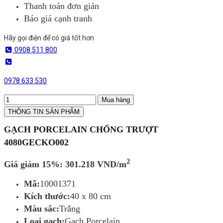
Thanh toán đơn giản
Báo giá cạnh tranh
Hãy gọi điện để có giá tốt hơn
0908 511 800
0978 633 530
Mua hàng
THÔNG TIN SẢN PHẨM
GẠCH PORCELAIN CHỐNG TRƯỢT
4080GECKO002
2
Giá giảm 15%: 301.218 VND/m
Mã:
10001371
Kích thước:
40 x 80 cm
Màu sắc:
Trắng
Loại gạch:
Gạch Porcelain