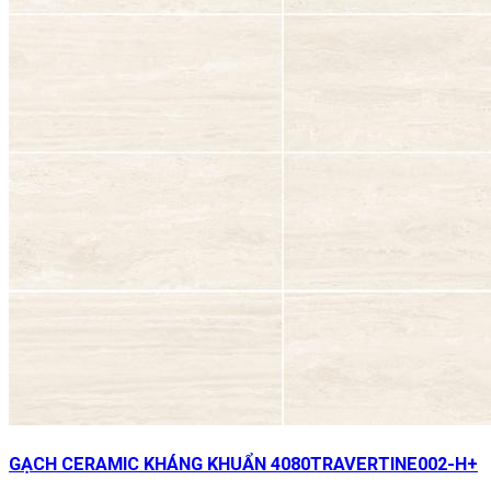
GẠCH CERAMIC KHÁNG KHUẨN 4080TRAVERTINE002-H+