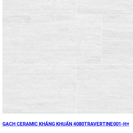
GẠCH CERAMIC KHÁNG KHUẨN 4080TRAVERTINE001-H+