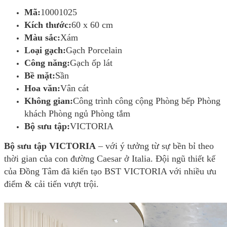
Mã:
10001025
Kích thước:
60 x 60 cm
Màu sắc:
Xám
Loại gạch:
Gạch Porcelain
Công năng:
Gạch ốp lát
Bề mặt:
Sần
Hoa văn:
Vân cát
Không gian:
Công trình công cộng Phòng bếp Phòng
khách Phòng ngủ Phòng tắm
Bộ sưu tập:
VICTORIA
Bộ sưu tập VICTORIA
– với ý tưởng từ sự bền bỉ theo
thời gian của con đường Caesar ở Italia. Đội ngũ thiết kế
của Đồng Tâm đã kiến tạo BST VICTORIA với nhiều ưu
điểm & cải tiến vượt trội.