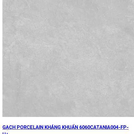
GẠCH PORCELAIN KHÁNG KHUẨN 6060CATANIA004-FP-