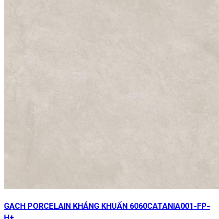
GẠCH PORCELAIN KHÁNG KHUẨN 6060CATANIA001-FP-
H+