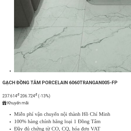
GẠCH ĐỒNG TÂM PORCELAIN 6060TRANGAN005-FP
đ
đ
237.614
206.724
(-13%)
Khuyến mãi
Miễn phí vận chuyển nội thành Hồ Chí Minh
100% hàng chính hãng loại 1 Đồng Tâm
Đầy đủ chứng từ CO, CQ, hóa đơn VAT