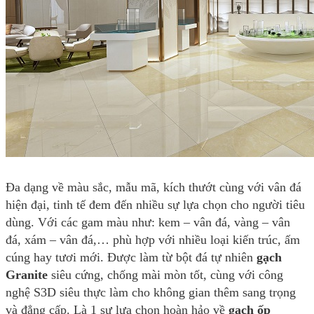
Đa dạng về màu sắc, mẫu mã, kích thướt cùng với vân đá
hiện đại, tinh tế đem đến nhiều sự lựa chọn cho người tiêu
dùng. Với các gam màu như: kem – vân đá, vàng – vân
đá, xám – vân đá,… phù hợp với nhiều loại kiến trúc, ấm
cúng hay tươi mới. Được làm từ bột đá tự nhiên
gạch
Granite
siêu cứng, chống mài mòn tốt, cùng với công
nghệ S3D siêu thực làm cho không gian thêm sang trọng
và đẳng cấp. Là 1 sự lựa chọn hoàn hảo về
gạch ốp