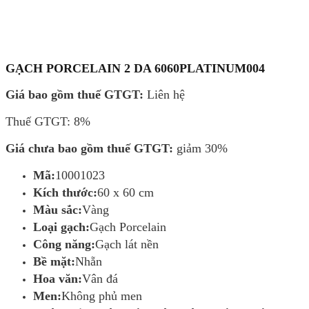
GẠCH PORCELAIN 2 DA 6060PLATINUM004
Giá bao gồm thuế GTGT:
Liên hệ
Thuế GTGT: 8%
Giá chưa bao gồm thuế GTGT:
giảm 30%
Mã:
10001023
Kích thước:
60 x 60 cm
Màu sắc:
Vàng
Loại gạch:
Gạch Porcelain
Công năng:
Gạch lát nền
Bề mặt:
Nhẵn
Hoa văn:
Vân đá
Men:
Không phủ men