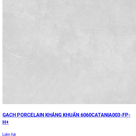
GẠCH PORCELAIN KHÁNG KHUẨN 6060CATANIA003-FP-
H+
Liên hệ