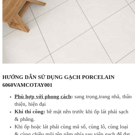
HƯỚNG DẪN SỬ DỤNG
GẠCH PORCELAIN
6060VAMCOTAY001
Phù hợp với phong cách
:
sang trọng,trang nhã, thân
thiện, hiện đại
Khi thi công:
bề mặt nền trước khi ốp lát phải sạch
& phẳng.
Khi ốp hoặc lát phải cùng mã số, cùng lô, cùng loại
& cùng chiều mũi tên nằm phía sau viên gạch để đạt