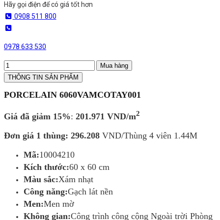
Hãy gọi điện để có giá tốt hơn
0908 511 800
0978 633 530
Mua hàng
THÔNG TIN SẢN PHẨM
PORCELAIN 6060VAMCOTAY001
2
Giá đã giảm 15%
:
201.971 VND/m
Đơn giá 1 thùng: 296.208
VND/Thùng 4 viên 1.44M
Mã:
10004210
Kích thước:
60 x 60 cm
Màu sắc:
Xám nhạt
Công năng:
Gạch lát nền
Men:
Men mờ
Không gian:
Công trình công cộng Ngoài trời Phòng