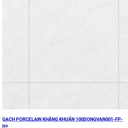
GẠCH PORCELAIN KHÁNG KHUẨN 100DONGVAN001-FP-
H+