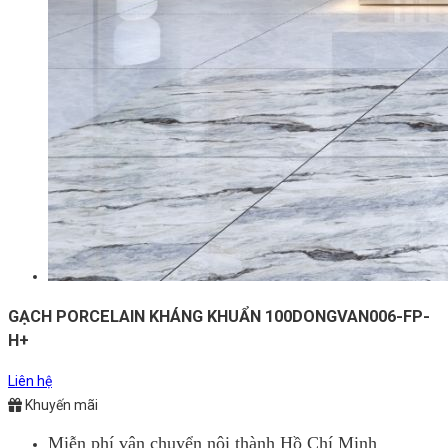
GẠCH PORCELAIN KHÁNG KHUẨN 100DONGVAN006-FP-
H+
Liên hệ
Khuyến mãi
Miễn phí vận chuyển nội thành Hồ Chí Minh