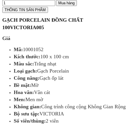
Mua hàng
THÔNG TIN SẢN PHẨM
GẠCH PORCELAIN ĐỒNG CHẤT
100VICTORIA005
Giá
Mã:
10001052
Kích thước:
100 x 100 cm
Màu sắc:
Trắng nhạt
Loại gạch:
Gạch Porcelain
Công năng:
Gạch ốp lát
Bề mặt:
Mờ
Hoa văn:
Vân cát
Men:
Men mờ
Không gian:
Công trình công cộng Không Gian Rộng
Bộ sưu tập:
VICTORIA
Số viên/thùng:
2 viên