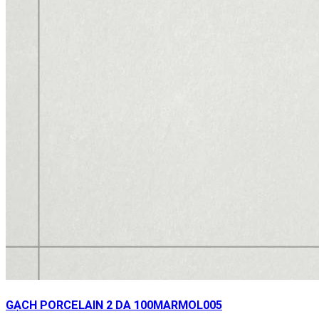
GẠCH PORCELAIN 2 DA 100MARMOL005