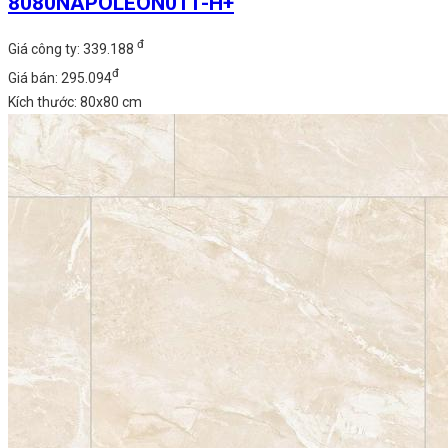
8080NAPOLEON011-H+
đ
Giá công ty: 339.188
đ
Giá bán: 295.094
Kích thước: 80x80 cm