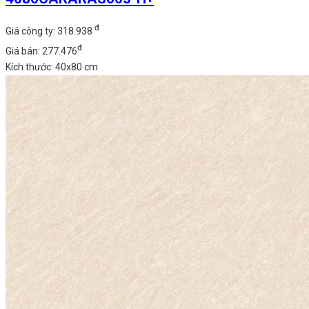
đ
Giá công ty: 318.938
đ
Giá bán: 277.476
Kích thước: 40x80 cm