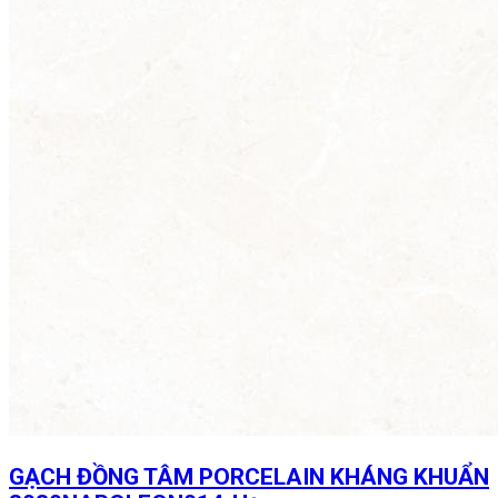
GẠCH ĐỒNG TÂM PORCELAIN KHÁNG KHUẨN