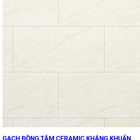
GẠCH ĐỒNG TÂM CERAMIC KHÁNG KHUẨN