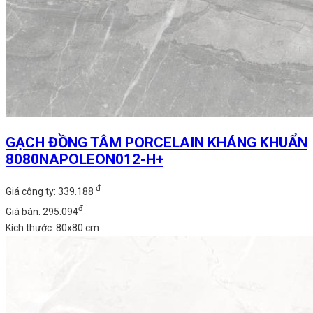
GẠCH ĐỒNG TÂM PORCELAIN KHÁNG KHUẨN
8080NAPOLEON012-H+
đ
Giá công ty: 339.188
đ
Giá bán: 295.094
Kích thước: 80x80 cm