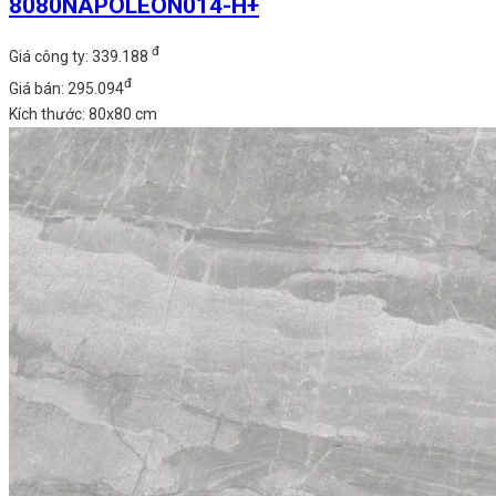
8080NAPOLEON014-H+
đ
Giá công ty: 339.188
đ
Giá bán: 295.094
Kích thước: 80x80 cm