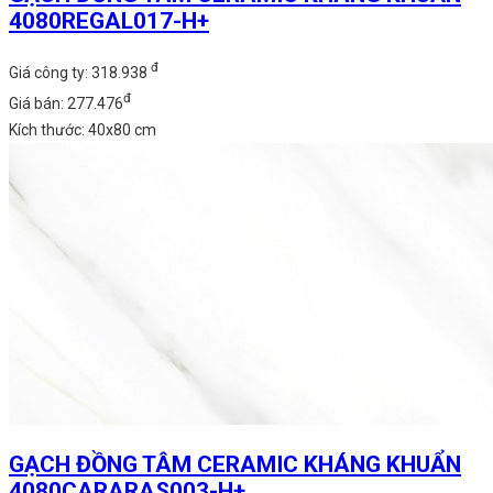
4080REGAL017-H+
đ
Giá công ty: 318.938
đ
Giá bán: 277.476
Kích thước: 40x80 cm
GẠCH ĐỒNG TÂM CERAMIC KHÁNG KHUẨN
4080CARARAS003-H+