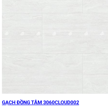
GẠCH ĐỒNG TÂM 3060CLOUD002