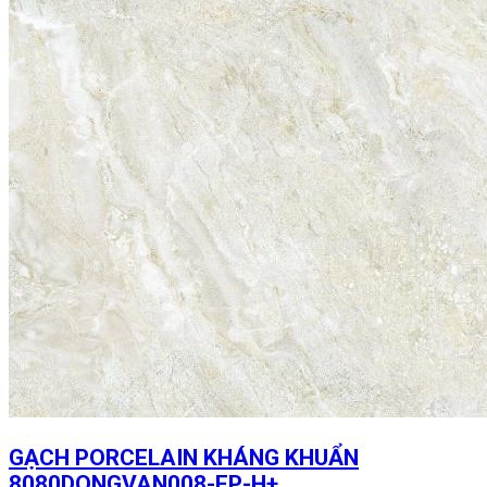
GẠCH PORCELAIN KHÁNG KHUẨN
8080DONGVAN008-FP-H+