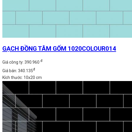
GẠCH ĐỒNG TÂM GỐM 1020COLOUR014
đ
Giá công ty: 390.960
đ
Giá bán: 340.135
Kích thước: 10x20 cm