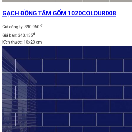
GẠCH ĐỒNG TÂM GỐM 1020COLOUR008
đ
Giá công ty: 390.960
đ
Giá bán: 340.135
Kích thước: 10x20 cm