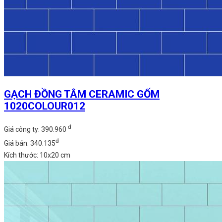
GẠCH ĐỒNG TÂM CERAMIC GỐM
1020COLOUR012
đ
Giá công ty: 390.960
đ
Giá bán: 340.135
Kích thước: 10x20 cm