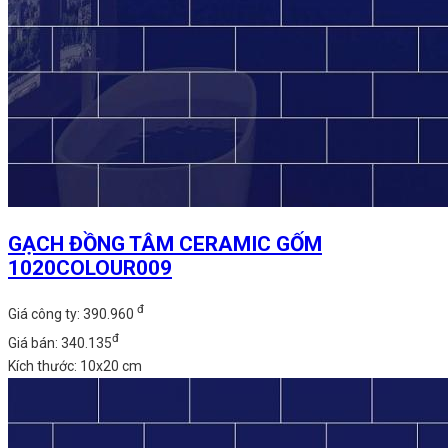
GẠCH ĐỒNG TÂM CERAMIC GỐM
1020COLOUR009
đ
Giá công ty: 390.960
đ
Giá bán: 340.135
Kích thước: 10x20 cm