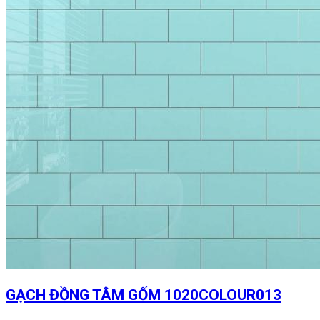
GẠCH ĐỒNG TÂM GỐM 1020COLOUR013