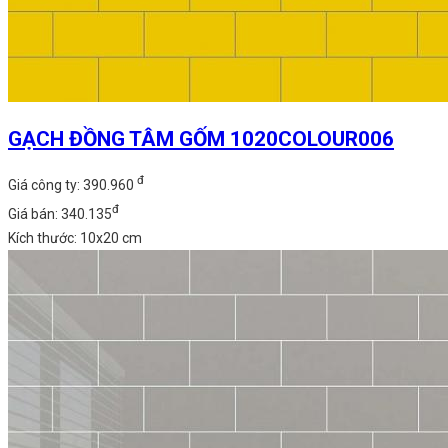
GẠCH ĐỒNG TÂM GỐM 1020COLOUR006
đ
Giá công ty: 390.960
đ
Giá bán: 340.135
Kích thước: 10x20 cm