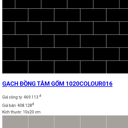
GẠCH ĐỒNG TÂM GỐM 1020COLOUR016
đ
Giá công ty: 469.113
đ
Giá bán: 408.128
Kích thước: 10x20 cm