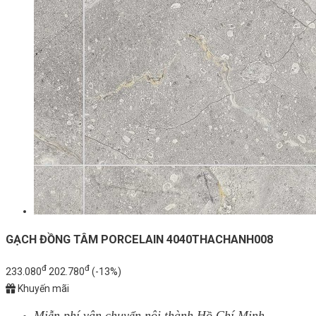
GẠCH ĐỒNG TÂM PORCELAIN 4040THACHANH008
đ
đ
233.080
202.780
(-13%)
Khuyến mãi
Miễn phí vận chuyển nội thành Hồ Chí Minh