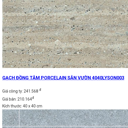
GẠCH ĐỒNG TÂM PORCELAIN SÂN VƯỜN 4040LYSON003
đ
Giá công ty: 241.568
đ
Giá bán: 210.164
Kích thước: 40 x 40 cm