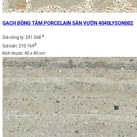
GẠCH ĐỒNG TÂM PORCELAIN SÂN VƯỜN 4040LYSON002
đ
Giá công ty: 241.568
đ
Giá bán: 210.164
Kích thước: 40 x 40 cm