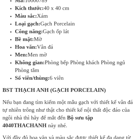
Mã:
10000789
Kích thước:
40 x 40 cm
Màu sắc:
Xám
Loại gạch:
Gạch Porcelain
Công năng:
Gạch ốp lát
Bề mặt:
Mờ
Hoa văn:
Vân đá
Men:
Men mờ
Không gian:
Phòng bếp Phòng khách Phòng ngủ
Phòng tắm
Số viên/thùng:
6 viên
BST THẠCH ANH (GẠCH PORCELAIN)
Nếu bạn đang tìm kiếm một mẫu gạch với thiết kế vân đá
tự nhiên trông như thật cho thiết kế nội thất độc đáo của
ngôi nhà thì hãy để mắt đến
Bộ sưu tập
4040THACHANH
này nhé.
Với đầy đủ hoa văn và màu sắc được thiết kế đa dạng từ