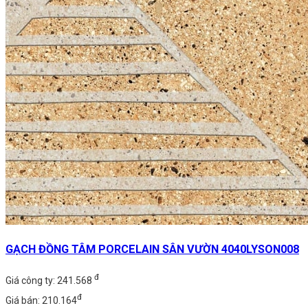
GẠCH ĐỒNG TÂM PORCELAIN SÂN VƯỜN 4040LYSON008
đ
Giá công ty: 241.568
đ
Giá bán: 210.164