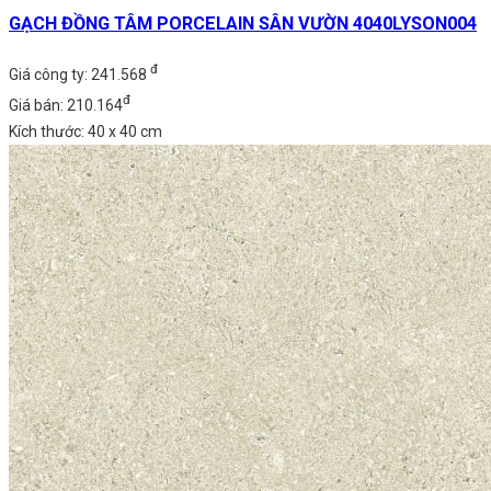
GẠCH ĐỒNG TÂM PORCELAIN SÂN VƯỜN 4040LYSON004
đ
Giá công ty: 241.568
đ
Giá bán: 210.164
Kích thước: 40 x 40 cm