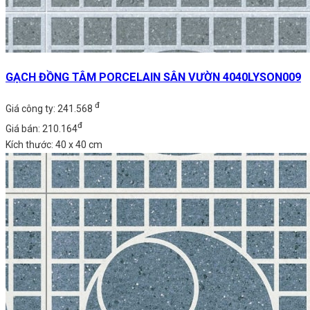
GẠCH ĐỒNG TÂM PORCELAIN SÂN VƯỜN 4040LYSON009
đ
Giá công ty: 241.568
đ
Giá bán: 210.164
Kích thước: 40 x 40 cm