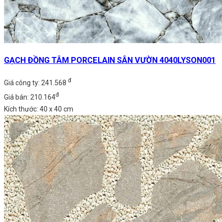
GẠCH ĐỒNG TÂM PORCELAIN SÂN VƯỜN 4040LYSON001
đ
Giá công ty: 241.568
đ
Giá bán: 210.164
Kích thước: 40 x 40 cm