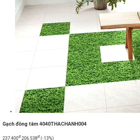
Gạch đồng tâm 4040THACHANH004
đ
đ
237.400
206.538
(-13%)