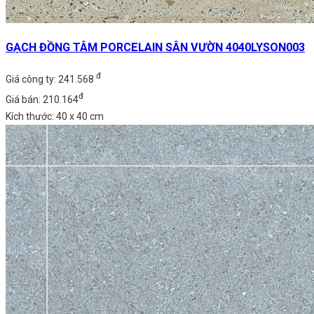
GẠCH ĐỒNG TÂM PORCELAIN SÂN VƯỜN 4040LYSON003
đ
Giá công ty: 241.568
đ
Giá bán: 210.164
Kích thước: 40 x 40 cm