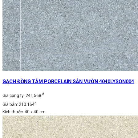
GẠCH ĐỒNG TÂM PORCELAIN SÂN VƯỜN 4040LYSON004
đ
Giá công ty: 241.568
đ
Giá bán: 210.164
Kích thước: 40 x 40 cm