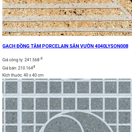
GẠCH ĐỒNG TÂM PORCELAIN SÂN VƯỜN 4040LYSON008
đ
Giá công ty: 241.568
đ
Giá bán: 210.164
Kích thước: 40 x 40 cm