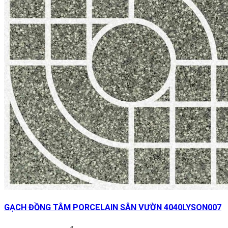
GẠCH ĐỒNG TÂM PORCELAIN SÂN VƯỜN 4040LYSON007