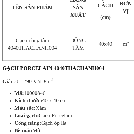
ĐƠN
CÁCH
TÊN SẢN PHẨM
SẢN
VỊ
XUẤT
(cm)
Gạch đồng tâm
ĐỒNG
40x40
m²
4040THACHANH004
TÂM
GẠCH PORCELAIN 4040THACHANH004
2
Giá:
201.790 VND/m
Mã:
10000846
Kích thước:
40 x 40 cm
Màu sắc:
Xám
Loại gạch:
Gạch Porcelain
Công năng:
Gạch ốp lát
Bề mặt:
Mờ