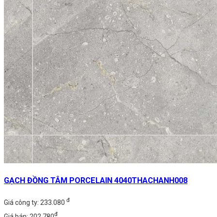
GẠCH ĐỒNG TÂM PORCELAIN 4040THACHANH008
đ
Giá công ty: 233.080
đ
Giá bán: 202.780