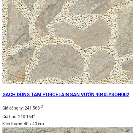
GẠCH ĐỒNG TÂM PORCELAIN SÂN VƯỜN 4040LYSON002
đ
Giá công ty: 241.568
đ
Giá bán: 210.164
Kích thước: 40 x 40 cm