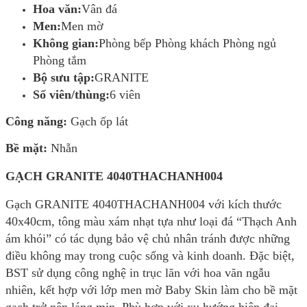
Hoa văn:
Vân đá
Men:
Men mờ
Không gian:
Phòng bếp Phòng khách Phòng ngủ
Phòng tắm
Bộ sưu tập:
GRANITE
Số viên/thùng:
6 viên
Công năng:
Gạch ốp lát
Bề mặt:
Nhẵn
GẠCH GRANITE 4040THACHANH004
Gạch GRANITE 4040THACHANH004 với kích thước
40x40cm, tông màu xám nhạt tựa như loại đá “Thạch Anh
ám khói” có tác dụng bảo vệ chủ nhân tránh được những
điều không may trong cuộc sống và kinh doanh. Đặc biệt,
BST sử dụng công nghệ in trục lăn với hoa văn ngẫu
nhiên, kết hợp với lớp men mờ Baby Skin làm cho bề mặt