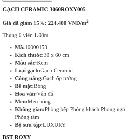
GẠCH CERAMIC 3060ROXY005
2
Giá
đã giảm 15%:
224.400
VND/m
Thùng 6 viên 1.08m
Mã:
10000153
Kích thước:
30 x 60 cm
Màu sắc:
Kem
Loại gạch:
Gạch Ceramic
Công năng:
Gạch ốp tường
Bề mặt:
Bóng
Hoa văn:
Vân đá
Men:
Men bóng
Không gian:
Phòng bếp Phòng khách Phòng ngủ
Phòng tắm
Bộ sưu tập:
LUXURY
BST ROXY