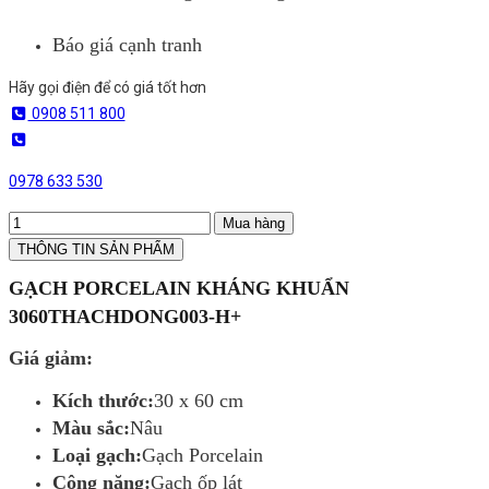
Báo giá cạnh tranh
Hãy gọi điện để có giá tốt hơn
0908 511 800
0978 633 530
Mua hàng
THÔNG TIN SẢN PHẨM
GẠCH PORCELAIN KHÁNG KHUẨN
3060THACHDONG003-H+
Giá giảm:
Kích thước:
30 x 60 cm
Màu sắc:
Nâu
Loại gạch:
Gạch Porcelain
Công năng:
Gạch ốp lát