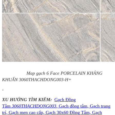
Map gạch 6 Face PORCELAIN KHÁNG
KHUẨN 3060THACHDONG003-H+
-
XU HƯỚNG TÌM KIẾM:
Gạch Đồng
Tâm
3060THACHDONG003
, Gạch đồng tâm, Gạch trang
trí, Gạch men cao cấp, Gạch 30x60 Đồng Tâm, Gạch