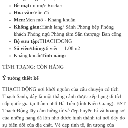
Bề mặt:
In mực Rocker
Hoa văn:
Vân đá
Men:
Men mờ - Kháng khuẩn
Không gian:
Hành lang/ Sảnh Phòng bếp Phòng
khách Phòng ngủ Phòng tắm Sân thượng/ Ban công
Bộ sưu tập:
THACHDONG
Số viên/thùng:
6 viên = 1.08m2
Kháng khuẩn
Tính năng:
TÌNH TRẠNG: CÒN HÀNG
Ý tưởng thiết kế
THẠCH ĐỘNG nơi khởi nguồn của câu chuyện cổ tích
Thạch Sanh, đây là một thắng cảnh được xếp hạng di tích
cấp quốc gia tại thành phố Hà Tiên (tỉnh Kiên Giang). BST
Thạch Động lấy cảm hứng từ vẻ đẹp huyền bí và hoang sơ
của những hang đá lớn nhỏ được hình thành tại nơi đây do
sự biến đổi của địa chất. Vẻ đẹp tinh tế, ấn tượng của