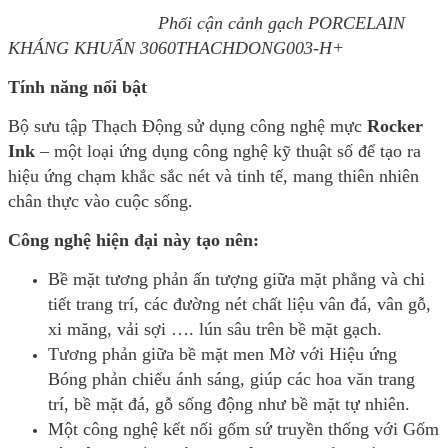
Phối cận cảnh gạch PORCELAIN
KHÁNG KHUẨN 3060THACHDONG003-H+
Tính năng nổi bật
Bộ sưu tập Thạch Động sử dụng công nghệ mực
Rocker
Ink
– một loại ứng dụng công nghệ kỹ thuật số để tạo ra
hiệu ứng chạm khắc sắc nét và tinh tế, mang thiên nhiên
chân thực vào cuộc sống.
Công nghệ hiện đại này tạo nên:
Bề mặt tương phản ấn tượng giữa mặt phẳng và chi
tiết trang trí, các đường nét chất liệu vân đá, vân gỗ,
xi măng, vải sợi …. lún sâu trên bề mặt gạch.
Tương phản giữa bề mặt men Mờ với Hiệu ứng
Bóng phản chiếu ánh sáng, giúp các hoa văn trang
trí, bề mặt đá, gỗ sống động như bề mặt tự nhiên.
Một công nghệ kết nối gốm sứ truyền thống với Gốm