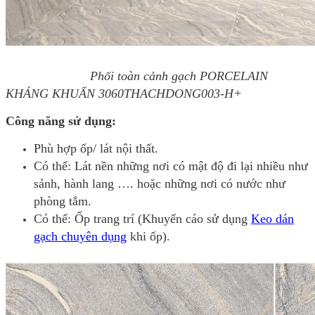
Phối toàn cảnh gạch PORCELAIN
KHÁNG KHUẨN 3060THACHDONG003-H+
Công năng sử dụng:
Phù hợp ốp/ lát nội thất.
Có thể: Lát nền những nơi có mật độ đi lại nhiều như
sảnh, hành lang …. hoặc những nơi có nước như
phòng tắm.
Có thể: Ốp trang trí (Khuyến cáo sử dụng
Keo dán
gạch chuyên dụng
khi ốp).