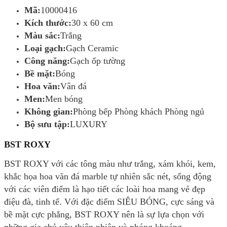
Mã:
10000416
Kích thước:
30 x 60 cm
Màu sắc:
Trắng
Loại gạch:
Gạch Ceramic
Công năng:
Gạch ốp tường
Bề mặt:
Bóng
Hoa văn:
Vân đá
Men:
Men bóng
Không gian:
Phòng bếp Phòng khách Phòng ngủ
Bộ sưu tập:
LUXURY
BST ROXY
BST ROXY với các tông màu như trắng, xám khói, kem,
khắc họa hoa văn đá marble tự nhiên sắc nét, sống động
với các viên điểm là hạo tiết các loài hoa mang vẻ đẹp
điệu đà, tinh tế. Với đặc điểm SIÊU BÓNG, cực sáng và
bề mặt cực phẳng, BST ROXY nên là sự lựa chọn với
những gia chủ yêu thiên nhiên và phóng khoáng.