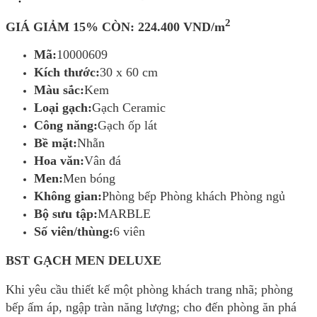
2
GIÁ GIẢM 15% CÒN:
224.400
VND/m
Mã:
10000609
Kích thước:
30 x 60 cm
Màu sắc:
Kem
Loại gạch:
Gạch Ceramic
Công năng:
Gạch ốp lát
Bề mặt:
Nhẵn
Hoa văn:
Vân đá
Men:
Men bóng
Không gian:
Phòng bếp Phòng khách Phòng ngủ
Bộ sưu tập:
MARBLE
Số viên/thùng:
6 viên
BST GẠCH MEN DELUXE
Khi yêu cầu thiết kế một phòng khách trang nhã; phòng
bếp ấm áp, ngập tràn năng lượng; cho đến phòng ăn phá