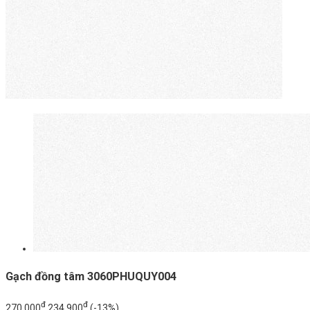
Gạch đồng tâm 3060PHUQUY004
đ
đ
270.000
234.900
(-13%)