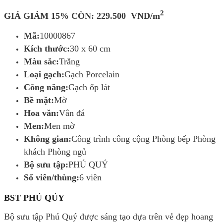
2
GIÁ GIẢM 15% CÒN:
229.500
VND/m
Mã:
10000867
Kích thước:
30 x 60 cm
Màu sắc:
Trắng
Loại gạch:
Gạch Porcelain
Công năng:
Gạch ốp lát
Bề mặt:
Mờ
Hoa văn:
Vân đá
Men:
Men mờ
Không gian:
Công trình công cộng Phòng bếp Phòng
khách Phòng ngủ
Bộ sưu tập:
PHÚ QUÝ
Số viên/thùng:
6 viên
BST PHÚ QÚY
Bộ sưu tập Phú Quý được sáng tạo dựa trên vẻ đẹp hoang