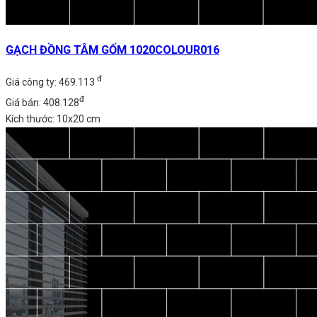
GẠCH ĐỒNG TÂM GỐM 1020COLOUR016
đ
Giá công ty: 469.113
đ
Giá bán: 408.128
Kích thước: 10x20 cm