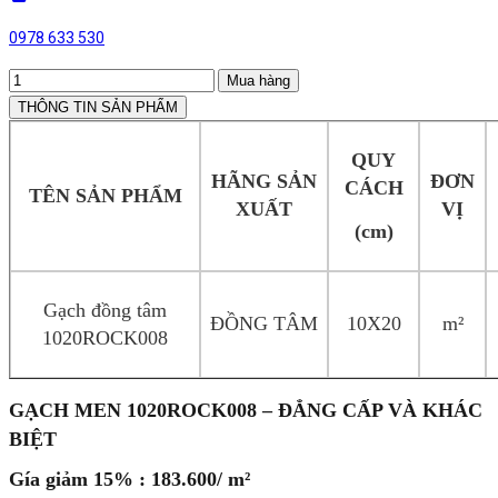
0978 633 530
Mua hàng
THÔNG TIN SẢN PHẨM
QUY
HÃNG SẢN
ĐƠN
CÁCH
TÊN SẢN PHẨM
XUẤT
VỊ
(cm)
Gạch đồng tâm
ĐỒNG TÂM
10X20
m²
1020ROCK008
GẠCH MEN 1020ROCK008 – ĐẲNG CẤP VÀ KHÁC
BIỆT
Gía giảm 15% : 183.600/ m²