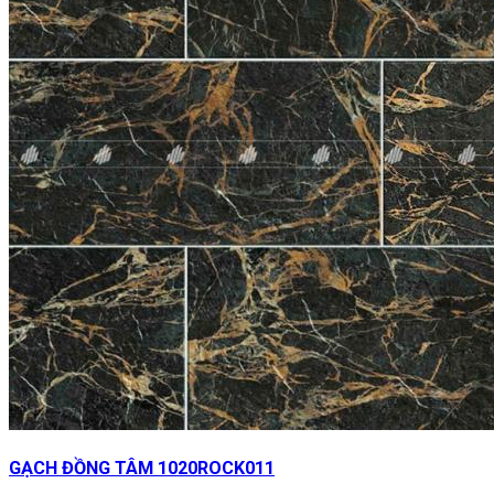
GẠCH ĐỒNG TÂM 1020ROCK011