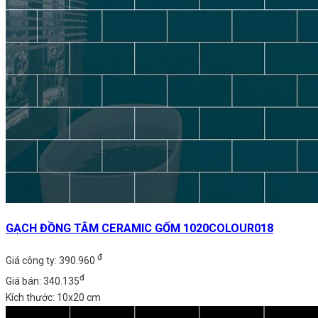
GẠCH ĐỒNG TÂM CERAMIC GỐM 1020COLOUR018
đ
Giá công ty: 390.960
đ
Giá bán: 340.135
Kích thước: 10x20 cm