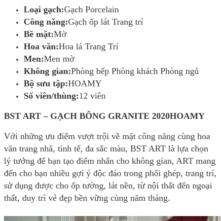
Loại gạch:
Gạch Porcelain
Công năng:
Gạch ốp lát Trang trí
Bề mặt:
Mờ
Hoa văn:
Hoa lá Trang Trí
Men:
Men mờ
Không gian:
Phòng bếp Phòng khách Phòng ngủ
Bộ sưu tập:
HOAMY
Số viên/thùng:
12 viên
BST ART – GẠCH BÔNG GRANITE 2020HOAMY
Với những ưu điểm vượt trội về mặt công năng cùng hoa
văn trang nhã, tinh tế, đa sắc màu, BST ART là lựa chọn
lý tưởng để bạn tạo điểm nhấn cho không gian, ART mang
đến cho bạn nhiều gợi ý độc đáo trong phối ghép, trang trí,
sử dụng được cho ốp tường, lát nền, từ nội thất đến ngoại
thất, duy trì vẻ đẹp bền vững cùng năm tháng.