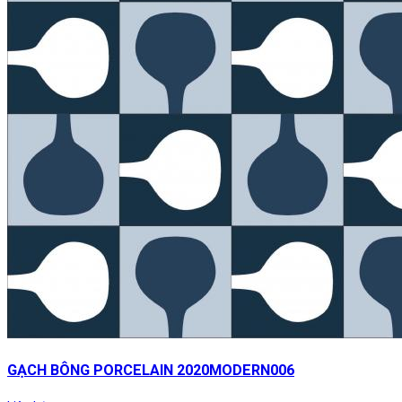
GẠCH BÔNG PORCELAIN 2020MODERN006