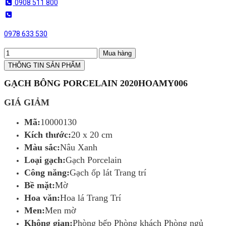
0908 511 800
0978 633 530
Mua hàng
THÔNG TIN SẢN PHẨM
GẠCH BÔNG PORCELAIN 2020HOAMY006
GIÁ GIẢM
Mã:
10000130
Kích thước:
20 x 20 cm
Màu sắc:
Nâu Xanh
Loại gạch:
Gạch Porcelain
Công năng:
Gạch ốp lát Trang trí
Bề mặt:
Mờ
Hoa văn:
Hoa lá Trang Trí
Men:
Men mờ
Không gian:
Phòng bếp Phòng khách Phòng ngủ