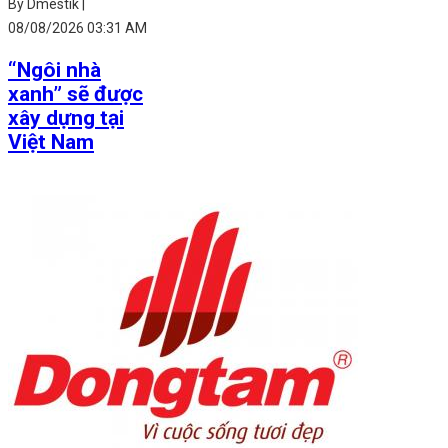
By Dmestik |
08/08/2026 03:31 AM
“Ngôi nhà
xanh” sẽ được
xây dựng tại
Việt Nam