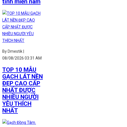
tỉnh miền nam
By Dmestik |
08/08/2026 03:31 AM
TOP 10 MẪU
GẠCH LÁT NỀN
ĐẸP CAO CẤP
NHẤT ĐƯỢC
NHIỀU NGƯỜI
YÊU THÍCH
NHẤT