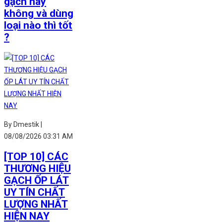
gạch hay
không và dùng
loại nào thì tốt
?
By Dmestik |
08/08/2026 03:31 AM
[TOP 10] CÁC
THƯƠNG HIỆU
GẠCH ỐP LÁT
UY TÍN CHẤT
LƯỢNG NHẤT
HIỆN NAY